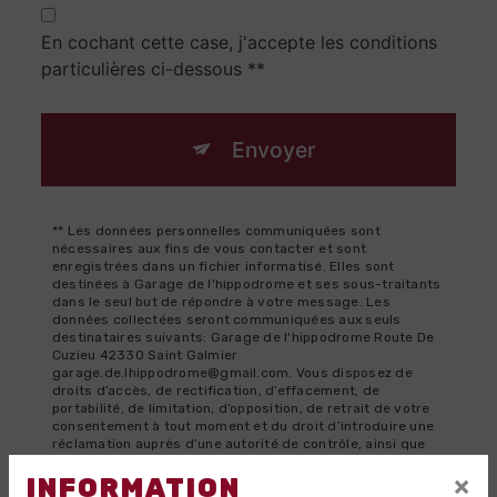
En cochant cette case, j'accepte les conditions
particulières ci-dessous **
Envoyer
** Les données personnelles communiquées sont
nécessaires aux fins de vous contacter et sont
enregistrées dans un fichier informatisé. Elles sont
destinées à Garage de l'hippodrome et ses sous-traitants
dans le seul but de répondre à votre message. Les
données collectées seront communiquées aux seuls
destinataires suivants: Garage de l'hippodrome Route De
Cuzieu 42330 Saint Galmier
garage.de.lhippodrome@gmail.com. Vous disposez de
droits d’accès, de rectification, d’effacement, de
portabilité, de limitation, d’opposition, de retrait de votre
consentement à tout moment et du droit d’introduire une
réclamation auprès d’une autorité de contrôle, ainsi que
d’organiser le sort de vos données post-mortem. Vous
×
pouvez exercer ces droits par voie postale à l'adresse
INFORMATION
Route De Cuzieu 42330 Saint Galmier ou par courrier