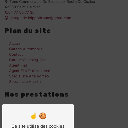
Zone Commerciale De Besacieux Route De Cuzieu
42330 Saint Galmier
04 77 52 77 36
garage.de.lhippodrome@gmail.com
Plan du site
Accueil
Garage Automobile
Contact
Garage Camping-Car
Agent Fiat
Agent Fiat Professional
Spécialiste Alfa Romeo
Spécialiste Abarth
Nos prestations
Garage automobile
Entretien de véhicule
Garage camping-car
Garage auto
Ce site utilise des cookies